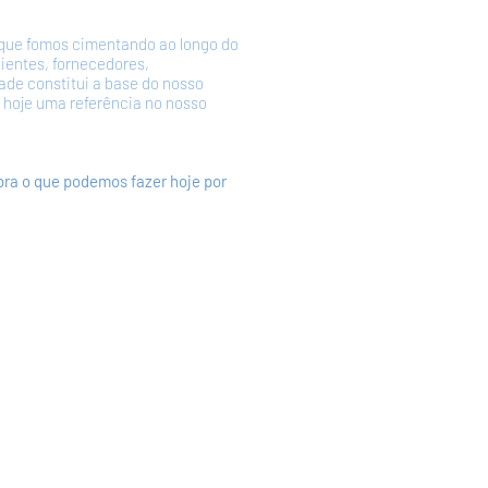
que fomos cimentando ao longo do
ientes, fornecedores,
ade constitui a base do nosso
 hoje uma referência no nosso
ra o que podemos fazer hoje por
The Best Cost-Benefit Relation