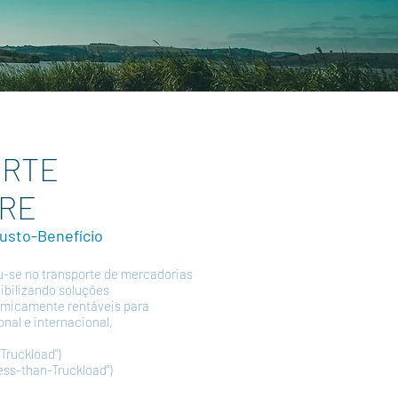
ORTE
RE
usto-Benefício
u-se no transporte de mercadorias
nibilizando soluções
omicamente rentáveis para
onal e internacional,
Truckload")
ess-than-Truckload")