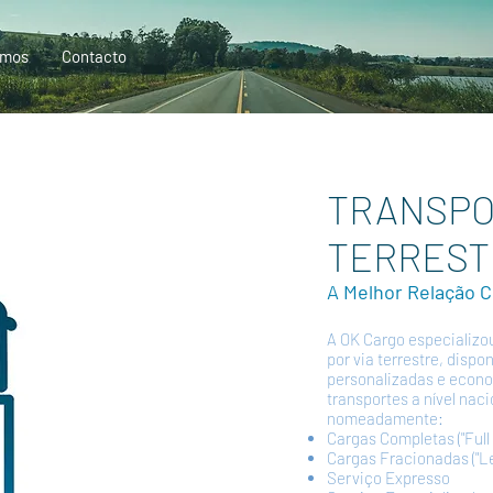
omos
Contacto
TRANSP
TERREST
A Melhor Relação C
A OK Cargo especializo
por via terrestre, dispo
personalizadas e econ
transportes a nível naci
nomeadamente:
Cargas Completas ("Full 
Cargas Fracionadas ("L
Serviço Expresso