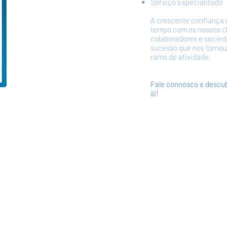
Serviço Especializado
A crescente confiança 
tempo com os nossos cl
colaboradores e socied
sucesso que nos tornou
ramo de atividade.
Fale connosco e descub
si!
PEÇA JÁ A SUA COTAÇÃO